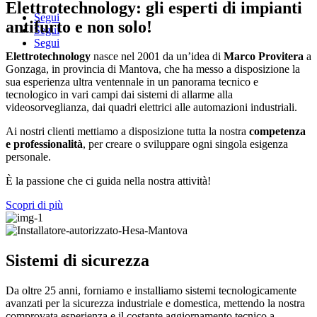
Elettrotechnology: gli esperti di impianti
Segui
antifurto e non solo!
Segui
Segui
Elettrotechnology
nasce nel 2001 da un’idea di
Marco Provitera
a
Gonzaga, in provincia di Mantova, che ha messo a disposizione la
sua esperienza ultra ventennale in un panorama tecnico e
tecnologico in vari campi dai sistemi di allarme alla
videosorveglianza, dai quadri elettrici alle automazioni industriali.
Ai nostri clienti mettiamo a disposizione tutta la nostra
competenza
e professionalità
, per creare o sviluppare ogni singola esigenza
personale.
È la passione che ci guida nella nostra attività!
Scopri di più
Sistemi di sicurezza
Da oltre 25 anni, forniamo e installiamo sistemi tecnologicamente
avanzati per la sicurezza industriale e domestica, mettendo la nostra
comprovata esperienza e il costante aggiornamento tecnico a