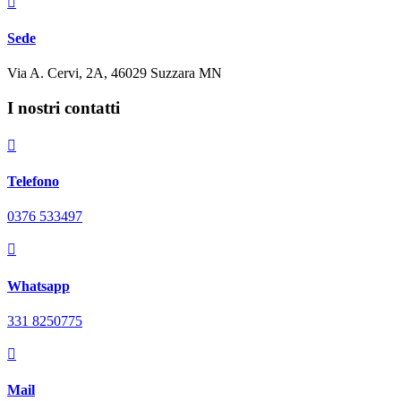

Sede
Via A. Cervi, 2A, 46029 Suzzara MN
I nostri contatti

Telefono
0376 533497

Whatsapp
331 8250775

Mail