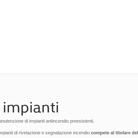
o. Operiamo tra le zone di
Mantova
,
Reggio
impianti
nutenzione di impianti antincendio preesistenti.
impianti di rivelazione e segnalazione incendio
compete al titolare dell