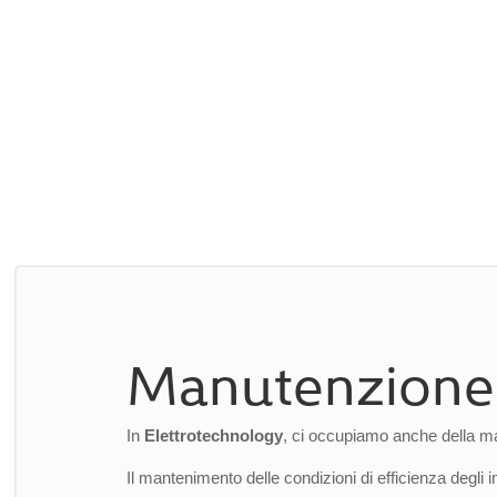
di
manutenzione
e
verifica
su impianti pre-esistenti.
Contattaci per richiedere un preventivo senza impegn
Emilia
e zone limitrofe.
Manutenzione 
In
Elettrotechnology
, ci occupiamo anche della ma
Il mantenimento delle condizioni di efficienza degli 