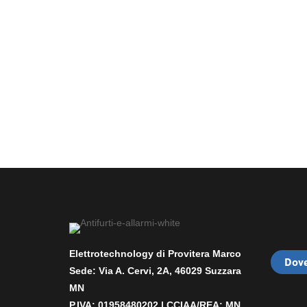
Elettrotechnology di Provitera Marco
Dove
Sede: Via A. Cervi, 2A, 46029 Suzzara
MN
P.IVA: 01958480202 |
CCIAA/REA: MN