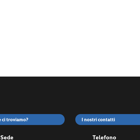
 ci troviamo?
I nostri contatti
Sede
Telefono