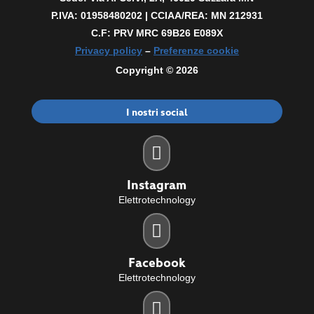
P.IVA: 01958480202 |
CCIAA/REA: MN 212931
C.F: PRV MRC 69B26 E089X
Privacy policy
–
Preferenze cookie
Copyright © 2026
I nostri social

Instagram
Elettrotechnology

Facebook
Elettrotechnology
