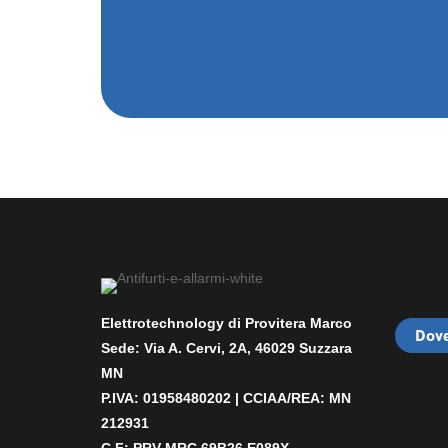
Elettrotechnology di Provitera Marco
Dove
Sede: Via A. Cervi, 2A, 46029 Suzzara
MN
P.IVA: 01958480202 |
CCIAA/REA: MN
212931